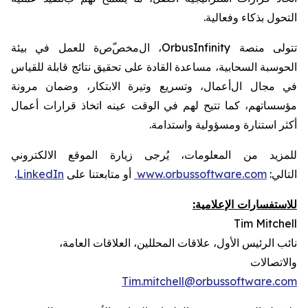
التحول بذكاء
وفعالية
.
تتولى
منصة
OrbusInfinity
، ال
مخص
ص
ة
للعمل في بيئة
الحوسبة
السحابية،
مساعدة
القادة على تحقيق نتائج
قابلة للقياس
في مجال ال
أعمال، وتسريع وتيرة الابتكار، وضمان مرونة
مؤسساتهم،
كما تتيح لهم في الوقت عينه
اتخاذ قرارات أعمال
أكثر استنارة ومسؤولية واستدامة
.
للمزيد من المعلومات، يُرجى زيارة
الموقع الالكتروني
التالي:
www.orbussoftware.com
أو متابعتنا على
LinkedIn
.
للاستفسارات الإعلامية:
Tim Mitchell
نائب الرئيس الأول
،
علاقات المحللين، العلاقات العامة،
والاتصالات
Tim.mitchell@orbussoftware.com