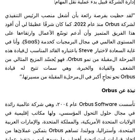
إدارة الشركة قبيل بدء عملية
نقل المهام:
"لقد حظيت بفرصة رائعة
بأن أشغل
منصب الرئيس التنفيذي
لشركة
Orbus
منذ عام 2022.
كما
كان شرفًا عظيمًا لي أن أقود
هذا الفريق المتميز وأن أ
دعم توسّع الأعمال وارتقاءها على
المستوى العالمي
في مجال البرمجيات كخدمة
(SaaS)
.
وأنا
في
غاية السعادة لاختيار
Steve
باعتباره القائد المناسب
ل
قيادة
هذه
المرحلة ال
مقبلة
من نمو
Orbus
، فهو يُجسّد المزيج المثالي من
الشغف والقيادة والخبرة
، وهي سمات تتيح له
قيادة
Orbus
نحو
نجاحٍ أكبر في
ال
مرحل
ة المقبلة من مسيرتها."
نبذة عن
Orbus
تأسست
Orbus Software
عام ٢٠٠٤، وهي شركة عالمية رائدة
في مجال حلول التحول المؤسسي، ولها مكاتب إقليمية في
الولايات المتحدة الأمريكية، والمملكة المتحدة، والإمارات العربية
المتحدة، وأستراليا، وبولندا.
تساهم
Orbus
بتمكين
عملا
ئ
ها من
اتخاذ قرارات استراتيجية أفضل،
ما يسمح لهم ب
تنفيذ عملية