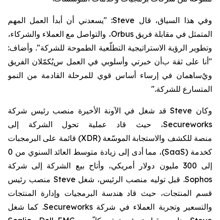
و
في هذا السياق،
قال
Steve
: "يسعدني أن أبدأ العمل المهم
المتمثل في مقابلة فريق
Orbus
، والتواصل مع العملاء والشركاء،
وتطوير الرؤية الاستراتيجية
التطلّعية
الطموحة للشركة". وأضاف:
"أ
نا على ثقة ب
أن خبرتي وأسلوبي
في العمل
س
يُكمّلان الفريق
ويُ
ساهمان في إرساء
أسا
س
قو
ي
للمرحلة القادمة من النمو
المتسارع للشركة
".
وكان
Steve
قد شغل في الآونة الأخيرة
منصب رئيس
شركة
Secureworks
، حيث قاد عملية تحول الشركة إلى
منصة
للكشف والاستجابة الموسّعة (
XDR
)
قائمة على
البرمجبات
كخدمة (
SaaS
)
، مما أدى إلى زيادة متوسط
العائد السنوي من 0
إلى 300 مليون دولار أمريكي،
وأتاح
بيع الشركة
إلى
شركة
Sophos
.
قبل توليه منصب الرئيس، شغل
Steve
منصب رئيس
قسم المنتجات، حيث قاد هندسة البرمجيات وإدارة المنتجات
والتسعير وتجربة العملاء في
شركة
Secureworks
.
كما شغل