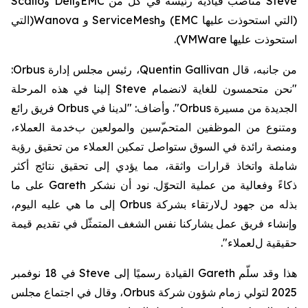
Steve
مناصب قيادية رئيسة في
كلّ
من
EMC
و
Dell
و
Scalio
(التي استحوذت عليها
EMC
)
و
ServiceMesh
و
Wanova
(
التي
استحوذت
عليها
VMWare
).
من جانبه،
قال
Quentin Gallivan
، رئيس مجلس إدارة
Orbus
:
"نحن متحمسون للغاية لانضمام
Steve
إلينا في هذه المرحلة
الجديدة من مسيرة
Orbus
". وأضاف: "
لدينا في
Orbus
فريق رائع
ومتنوع من الموظفين المتحم
سين والمولعين ب
خدمة
العملاء،
ومنصة رائدة في السوق ستواصل تمكين العملاء من تحقيق رؤية
شاملة واتخاذ قرارات واثقة،
مما يؤدي إلى
تحقيق
نتائج أكثر
ذكاءً
وفعالية من عملية التحوّل
. نود أن نشكر
Gareth
على
ما
بذله من
جهود
ل
لارتقاء بشركة
Orbus
إلى ما هي عليه اليوم،
و
إنشاء
فريق
عمل
يشاركنا نفس الشغف
المتمثّل في تقديم قيمة
حقيقية ل
لعملاء".
هذا وقد
سلّم
Gareth
القيادة
رسميًا
إلى
Steve
في
18 نوفمبر
2025
لتولي زمام شؤون شركة
Orbus
، وقال في اجتماع مجلس