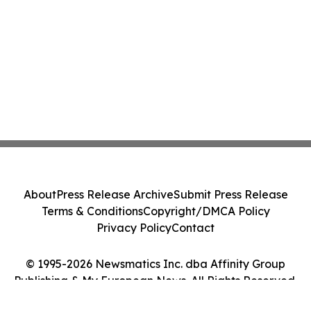
About
Press Release Archive
Submit Press Release
Terms & Conditions
Copyright/DMCA Policy
Privacy Policy
Contact
© 1995-2026 Newsmatics Inc. dba Affinity Group
Publishing & My European News. All Rights Reserved.