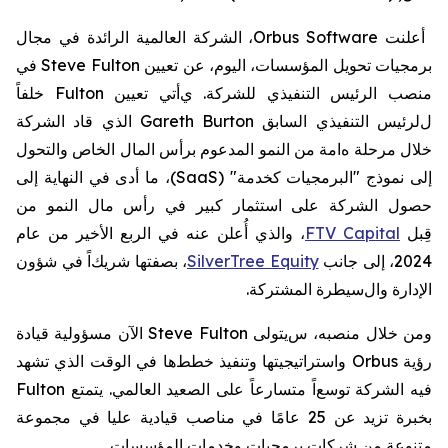
أعلنت
Orbus Software
، الشركة العالمية الرائدة في مجال
برمجيات تحويل المؤسسات، اليوم، عن تعيين
Steve Fulton
في
منصب الرئيس التنفيذي للشركة.
ي
أتي تعيين
Fulton
خلفاً
ل
لرئيس التنفيذي السابق
Gareth Burton
الذي قاد الشركة
خلال مرحلة
ه
ا
مة
من النمو المدعوم برأس المال الخاص والتحول
إلى نموذج "
البرمجيات كخدمة
" (
SaaS
)
، ما أدى في النهاية إلى
حصول الشركة على
استثمار كبير في رأس مال النمو من
قِبل
FTV Capital
، والذي أُعلن عنه في الربع الأخير من عام
2024، إلى جانب
SilverTree Equity
،
بصفتها
شريك
اً
في
شؤون
ا
لإدارة وال
سيطرة المشتركة
.
ومن خلال منصبه، س
يتولى
Steve Fulton
الآن مسؤولية قيادة
رؤية
Orbus
واستراتيجيتها وتنفيذ
خطط
ها في
الوقت الذي تشهد
فيه الشركة
توسع
اً متسارعاً على الصعيد
العالمي
.
يتمتع
Fulton
بخبرة تزيد عن 25 عامًا في مناصب قيادية عليا في مجموعة
متنوعة من شركات برمجيات وخدمات المؤسسات
.