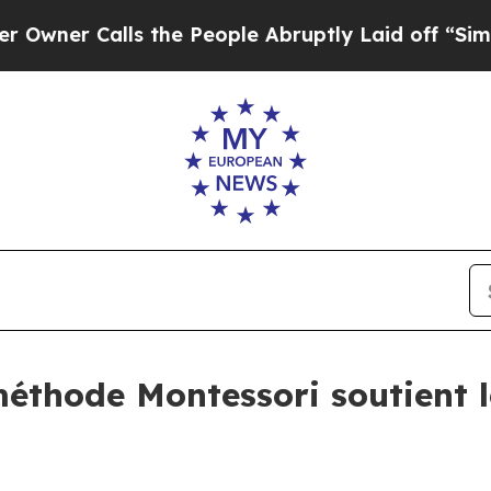
Calls the People Abruptly Laid off “Simply a M
 méthode Montessori soutient