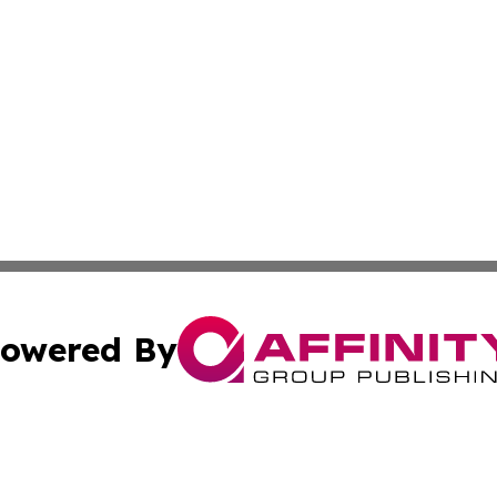
owered By
ubmit Press Release
Terms & Conditions
Copyright/DMCA
s Inc. dba Affinity Group Publishing & My European News