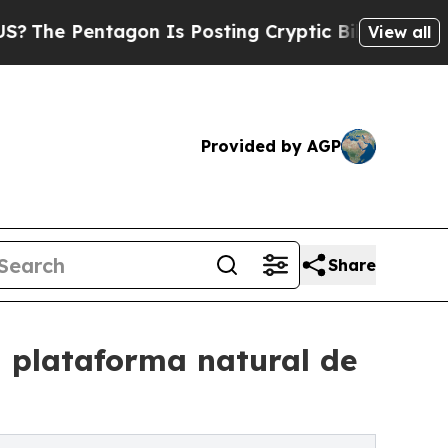
tagon Is Posting Cryptic Biblical Messages on S
View all
Provided by AGP
Share
 plataforma natural de