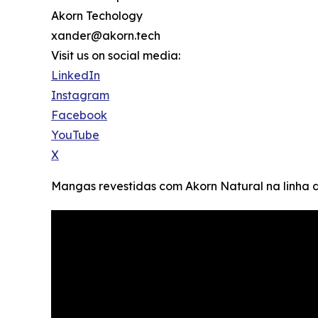
Akorn Techology
xander@akorn.tech
Visit us on social media:
LinkedIn
Instagram
Facebook
YouTube
X
Mangas revestidas com Akorn Natural na linh