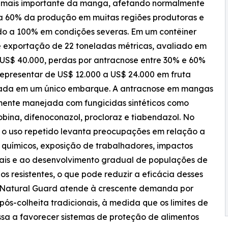
a mais importante da manga, afetando normalmente
a 60% da produção em muitas regiões produtoras e
o a 100% em condições severas. Em um contêiner
e exportação de 22 toneladas métricas, avaliado em
US$ 40.000, perdas por antracnose entre 30% e 60%
epresentar de US$ 12.000 a US$ 24.000 em fruta
ada em um único embarque. A antracnose em mangas
ente manejada com fungicidas sintéticos como
obina, difenoconazol, procloraz e tiabendazol. No
 o uso repetido levanta preocupações em relação a
 químicos, exposição de trabalhadores, impactos
ais e ao desenvolvimento gradual de populações de
s resistentes, o que pode reduzir a eficácia desses
n Natural Guard atende à crescente demanda por
pós-colheita tradicionais, à medida que os limites de
ssa a favorecer sistemas de proteção de alimentos