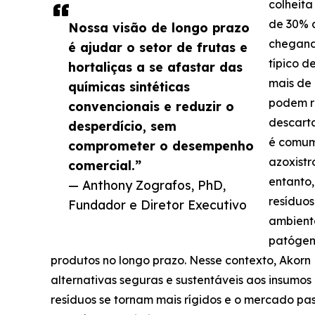
colheit
de 30% 
Nossa visão de longo prazo
chegand
é ajudar o setor de frutas e
típico d
hortaliças a se afastar das
mais de 
químicas sintéticas
podem r
convencionais e reduzir o
descart
desperdício, sem
é comum
comprometer o desempenho
azoxistr
comercial.”
entanto,
— Anthony Zografos, PhD,
resíduos
Fundador e Diretor Executivo
ambient
patógeno
produtos no longo prazo. Nesse contexto, Akor
alternativas seguras e sustentáveis aos insumos 
resíduos se tornam mais rígidos e o mercado pa