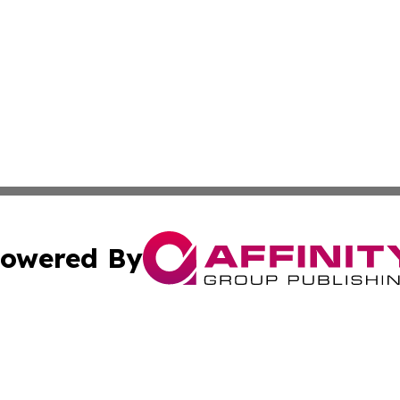
owered By
ubmit Press Release
Terms & Conditions
Copyright/DMCA
s Inc. dba Affinity Group Publishing & My European News