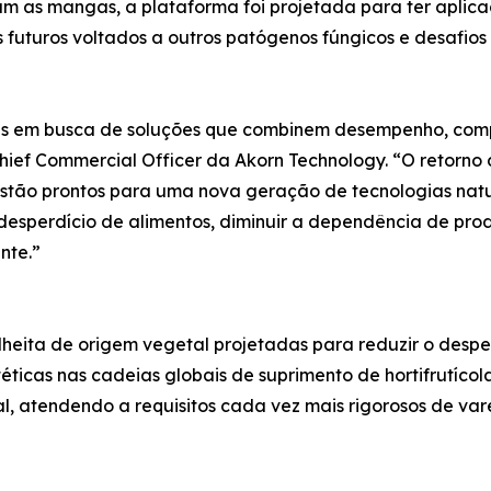
jam as mangas, a plataforma foi projetada para ter aplic
s futuros voltados a outros patógenos fúngicos e desafios
s em busca de soluções que combinem desempenho, compa
ief Commercial Officer da Akorn Technology. “O retorno d
estão prontos para uma nova geração de tecnologias natu
 desperdício de alimentos, diminuir a dependência de pro
nte.”
heita de origem vegetal projetadas para reduzir o despe
téticas nas cadeias globais de suprimento de hortifrutícol
al, atendendo a requisitos cada vez mais rigorosos de va