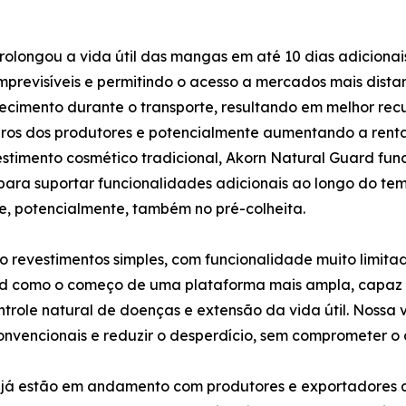
rolongou a vida útil das mangas em até 10 dias adiciona
 imprevisíveis e permitindo o acesso a mercados mais dist
ecimento durante o transporte, resultando em melhor rec
eiros dos produtores e potencialmente aumentando a rent
stimento cosmético tradicional, Akorn Natural Guard f
 para suportar funcionalidades adicionais ao longo do te
 e, potencialmente, também no pré-colheita.
ão revestimentos simples, com funcionalidade muito limit
rd como o começo de uma plataforma mais ampla, capaz 
role natural de doenças e extensão da vida útil. Nossa v
 convencionais e reduzir o desperdício, sem comprometer 
is já estão em andamento com produtores e exportadores 